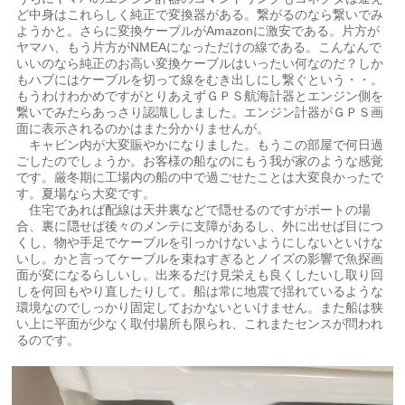
ど中身はこれらしく純正で変換器がある。繋がるのなら繋いでみ
ようかと。さらに変換ケーブルがAmazonに激安である。片方が
ヤマハ、もう片方がNMEAになっただけの線である。こんなんで
いいのなら純正のお高い変換ケーブルはいったい何なのだ？しか
もハブにはケーブルを切って線をむき出しにし繋ぐという・・。
もうわけわかめですがとりあえずＧＰＳ航海計器とエンジン側を
繋いでみたらあっさり認識ししました。エンジン計器がＧＰＳ画
面に表示されるのかはまた分かりませんが。
キャビン内が大変賑やかになりました。もうこの部屋で何日過
ごしたのでしょうか。お客様の船なのにもう我が家のような感覚
です。厳冬期に工場内の船の中で過ごせたことは大変良かったで
す。夏場なら大変です。
住宅であれば配線は天井裏などで隠せるのですがボートの場
合、裏に隠せば後々のメンテに支障があるし、外に出せば目につ
くし、物や手足でケーブルを引っかけないようにしないといけな
いし。かと言ってケーブルを束ねすぎるとノイズの影響で魚探画
面が変になるらしいし。出来るだけ見栄えも良くしたいし取り回
しを何回もやり直したりして。船は常に地震で揺れているような
環境なのでしっかり固定しておかないといけません。また船は狭
い上に平面が少なく取付場所も限られ、これまたセンスが問われ
るのです。