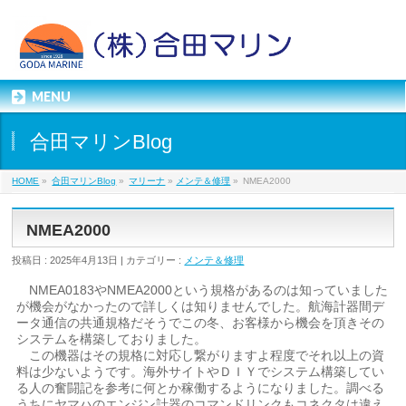
MENU
合田マリンBlog
HOME
»
合田マリンBlog
»
マリーナ
»
メンテ＆修理
»
NMEA2000
NMEA2000
投稿日 : 2025年4月13日 | カテゴリー :
メンテ＆修理
NMEA0183やNMEA2000という規格があるのは知っていました
が機会がなかったので詳しくは知りませんでした。航海計器間デ
ータ通信の共通規格だそうでこの冬、お客様から機会を頂きその
システムを構築しておりました。
この機器はその規格に対応し繋がりますよ程度でそれ以上の資
料は少ないようです。海外サイトやＤＩＹでシステム構築してい
る人の奮闘記を参考に何とか稼働するようになりました。調べる
うちにヤマハのエンジン計器のコマンドリンクもコネクタは違え